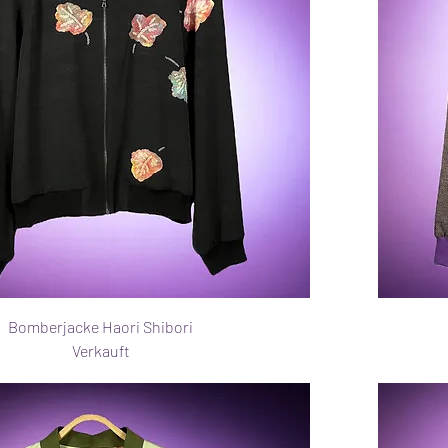
Bomberjacke Haori Shibori
Verkauft