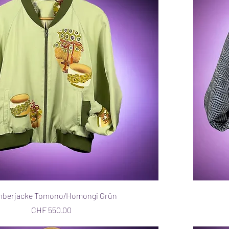
berjacke Tomono/Homongi Grün
Preis
CHF 550.00