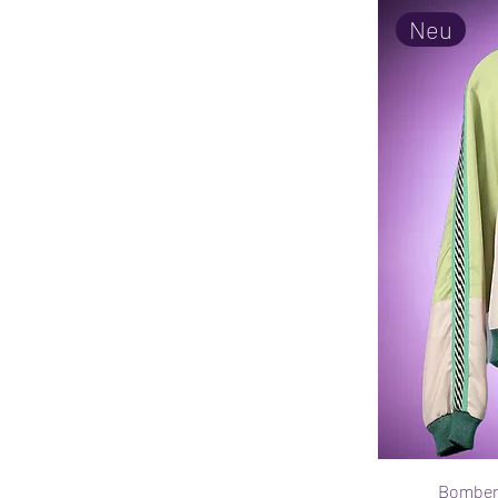
Neu
Bomberj